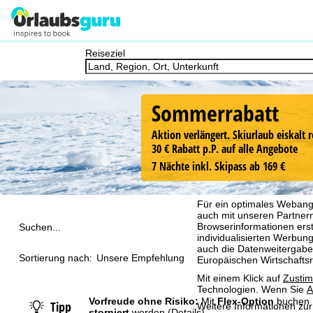
Reiseziel
Sommerrabatt
Aktion verlängert. Skiurlaub eiskalt r
30 € Rabatt p.P. auf alle Angebote
7 Nächte inkl. Skipass ab 169 €
Cookie-Hinweis
Für ein optimales Webange
auch mit unseren Partnern
Browserinformationen erste
Suchen...
individualisierten Werbun
auch die Datenweitergabe
Sortierung nach:
Unsere Empfehlung
Europäischen Wirtschafts
Mit einem Klick auf
Zusti
Technologien. Wenn Sie
A
Vorfreude ohne Risiko:
Mit
Flex-Option
buchen 
Tipp
Weitere Informationen zur
storniert
werden
(Details)