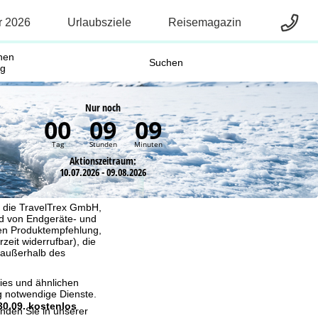
nen
Suchen
ig
Nur noch
00
09
09
Tag
Stunden
Minuten
Aktionszeitraum:
10.07.2026 - 09.08.2026
, die TravelTrex GmbH,
and von Endgeräte- und
llen Produktempfehlung,
eit widerrufbar), die
 außerhalb des
ies und ähnlichen
g notwendige Dienste.
30.09. kostenlos
inden Sie in unserer