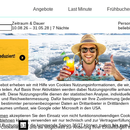
Zeitraum & Dauer
Perso
10.08.26 – 31.05.28 | 7 Nächte
belieb
eduziert!
R
bot erheben wir mit Hilfe von Cookies Nutzungsinformationen, die wir
 teilen. Auf Basis Ihrer Aktivitäten werden dabei Nutzungsprofile anh
llt. Diese Nutzungsprofile dienen der statistischen Analyse, individue
g und Reichweitenmessung. Dafür benötigen wir Ihre Zustimmung (jederz
 bestimmter personenbezogener Daten an Drittanbieter in Drittländern
raumes umfasst, wie Google oder Microsoft in den USA.
mmen
akzeptieren Sie den Einsatz von nicht funktionsnotwendigen Cook
blehnen
klicken, verwenden wir nur technisch und zur Vertragserfüllun
| Buchungen für die kommende Saison 26/27 können zudem
bis zum 
 Cookienutzung und die Möglichkeit zur Änderung Ihrer Einstellungen f