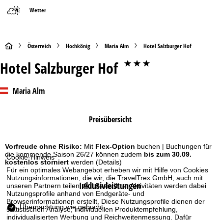
Wetter
S
Österreich
Hochkönig
Maria Alm
Hotel Salzburger Hof
Hotel Salzburger Hof
***
t
a
Maria Alm
r
Preisübersicht
t
s
Vorfreude ohne Risiko:
Mit
Flex-Option
buchen | Buchungen für
die kommende Saison 26/27 können zudem
bis zum 30.09.
Cookie-Hinweis
kostenlos storniert
werden
(Details)
e
Für ein optimales Webangebot erheben wir mit Hilfe von Cookies
Nutzungsinformationen, die wir, die TravelTrex GmbH, auch mit
Inklusivleistungen
unseren Partnern teilen. Auf Basis Ihrer Aktivitäten werden dabei
i
Nutzungsprofile anhand von Endgeräte- und
Browserinformationen erstellt. Diese Nutzungsprofile dienen der
t
Übernachtung wie gebucht
statistischen Analyse, individuellen Produktempfehlung,
individualisierten Werbung und Reichweitenmessung. Dafür