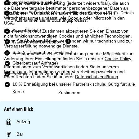
Verpflegung wie gebucht
benötigen wir Ihre Zustimmung (jederzeit widerrufbar), die auch
e
die Datenweitergabe bestimmter personenbezogener Daten an
Skipass Ski amadé
(Wert des Skipasses bis zu 432 €). Details
Drittanbieter in Drittländern außerhalb des Europäischen
Wirtschaftsraumes umfasst, wie Google oder Microsoft in den
/ Ausnahmen siehe Buchungsprozess.
USA.
Saunabereich
Mit einem Klick auf
Zustimmen
akzeptieren Sie den Einsatz von
nicht funktionsnotwendigen Cookies und ähnlichen Technologien.
Wenn Sie
Ablehnen
klicken, verwenden wir nur technisch und zur
WLAN (in der Bar, Lobby)
Vertragserfüllung notwendige Dienste.
Safe (s. Zimmerbeschreibung)
Weitere Informationen zur Cookienutzung und die Möglichkeit zur
Änderung Ihrer Einstellungen finden Sie in unserer
Cookie-Policy
.
Gitterbett (auf Anfrage)
Informationen zum Verantwortlichen finden Sie in unserem
Impressum
. Informationen zu den Verarbeitungszwecken und
Parkplatz (nach Verfügbarkeit)
Ihren Rechten finden Sie in unserer
Datenschutzerklärung
.
10 % Ermäßigung bei unserer Partnerskischule. Gültig für: alle
Kurse
Zustimmen
Auf einen Blick
Aufzug
Bar